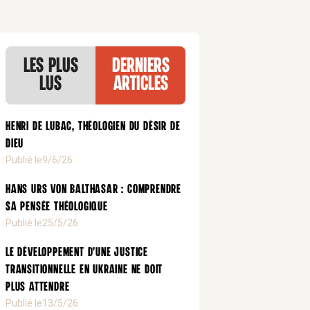
Les plus
Derniers
lus
articles
Henri de Lubac, théologien du désir de
Dieu
Publié le
9/6/26
Hans Urs von Balthasar : comprendre
sa pensée théologique
Publié le
25/5/26
Le développement d’une justice
transitionnelle en Ukraine ne doit
plus attendre
Publié le
13/5/26