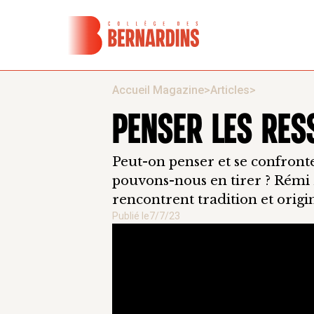
Accueil Magazine
>
Articles
>
PENSER LES RES
Peut-on penser et se confront
pouvons-nous en tirer ? Rémi 
rencontrent tradition et origin
Publié le
7/7/23