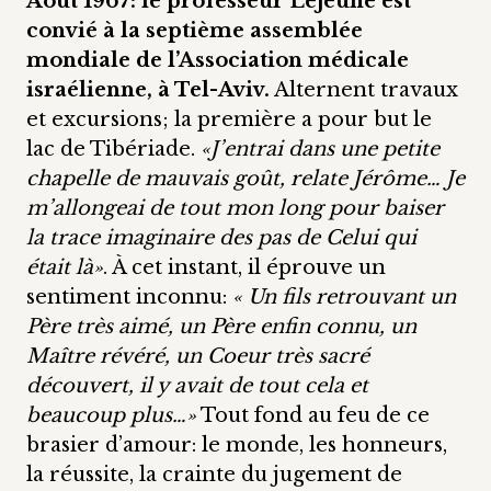
Août 1967: le professeur Lejeune est
convié à la septième assemblée
mondiale de l’Association médicale
israélienne, à Tel-Aviv.
Alternent travaux
et excursions; la première a pour but le
lac de Tibériade.
«J’entrai dans une petite
chapelle de mauvais goût, relate Jérôme… Je
m’allongeai de tout mon long pour baiser
la trace imaginaire des pas de Celui qui
était là»
. À cet instant, il éprouve un
sentiment inconnu:
« Un fils retrouvant un
Père très aimé, un Père enfin connu, un
Maître révéré, un Coeur très sacré
découvert, il y avait de tout cela et
beaucoup plus…»
Tout fond au feu de ce
brasier d’amour: le monde, les honneurs,
la réussite, la crainte du jugement de