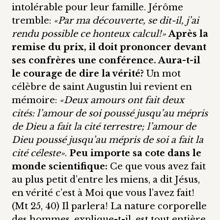
intolérable pour leur famille. Jérôme
tremble:
«Par ma découverte, se dit-il, j’ai
rendu possible ce honteux calcul!»
Après la
remise du prix, il doit prononcer devant
ses confrères une conférence. Aura-t-il
le courage de dire la vérité?
Un mot
célèbre de saint Augustin lui revient en
mémoire:
«Deux amours ont fait deux
cités: l’amour de soi poussé jusqu’au mépris
de Dieu a fait la cité terrestre; l’amour de
Dieu poussé jusqu’au mépris de soi a fait la
cité céleste»
.
Peu importe sa cote dans le
monde scientifique:
Ce que vous avez fait
au plus petit d’entre les miens, a dit Jésus,
en vérité c’est à Moi que vous l’avez fait!
(Mt 25, 40) Il parlera! La nature corporelle
des hommes, explique-t-il, est tout entière