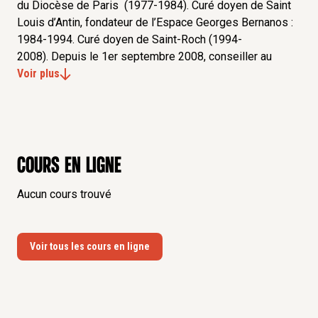
du Diocèse de Paris (1977-1984). Curé doyen de Saint
Louis d’Antin, fondateur de l’Espace Georges Bernanos :
1984-1994. Curé doyen de Saint-Roch (1994-
2008). Depuis le 1er septembre 2008, conseiller au
comité de direction, au comité de programmation
Voir plus
musicale, membre du Comité de développement –
Fondation des Bernardins. Auditeur de l’I.H.E.D.N. (I.H. 47)
Cours en ligne
Aucun cours trouvé
Voir tous les cours en ligne