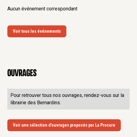
de l'enfance
, Présentation et traduction de Thierry
Aucun événement correspondant
Avalle, Parole et silence, 2001, 188p.
L'Enfant, maître de simplicité
, Paroles et silence,
2009, 322p.
Voir tous les événements
Articles dans des revues à comité de lecture
« Chemins vers l'être » dans
Revue des Bernardins
2,
2011, p.193-206.
« Vivre quotidiennement à la lumière de la parole »
dans
Revue des Bernardins
2, 2011, p.81-86.
« Comment s'ouvrir à l'être ? » dans
Revue des
Ouvrages
Bernardins
4, 2012, p.135-146.
« La question de la liberté » dans
Revue des
Bernardins
, 9, 2014, p. 65-77.
Pour retrouver tous nos ouvrages, rendez-vous sur la
« Filiation as First Foundation of Being-in-the-world »
librairie des Bernardins.
dans
Budhi
(
Manila university journal
), vol. 18, n.1,
avril 2014, p.57-63.
« Comment les sens font-ils sens ? » dans
Revue des
Voir une sélection d'ouvrages proposés par La Procure
Bernardins
, 17, 2016, p.135-161.
« La promesse comme engagement » dans
Revue