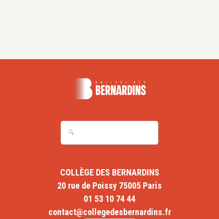
des Bernardins,
21, 2017, p.149-161.
Articles dans des revues sans comité de lecture
« Prier pour la guérison » dans
Regard sur la nouvelle
évangélisation
, Carmel, revue trimestrielle de
spiritualité chrétienne, n°152, avril 2014, p.84-94.
« Témoignage sur la prière des malades à l’église
Saint-Nicolas-des-Champs » dans
Connaître, Cahiers
de l’association Foi et Culture scientifique
, N°51,
décembre 2018, p.39-48.
Recensions
AUGE R.,
Connaître Dieu par expérience
, Artège,
Lethielleux, 2016, 217p.
BALTHASAR H.U. (von),
L’état de vie chrétien
, Editions
Johannes Verlag, 2016, 505p.
COLLÈGE DES BERNARDINS
BASTIT M.,
La Substance, Essai métaphysique
, Les
20 rue de Poissy 75005 Paris
presses universitaires de l'IPC / Parole et Silence,
01 53 10 74 44
2012, 310p.
DUMOULIN E.,
La théologie du baptême d'après saint
contact@collegedesbernardins.fr