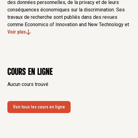
des données personnelles, de la privacy et de leurs
conséquences économiques sur la discrimination. Ses
travaux de recherche sont publiés dans des revues
comme Economics of Innovation and New Technology et
le Journal of Economics and Management Strategy. Il
Voir plus
participe au projet sur
« Bad nudge Bad robot »
de
l'institut DATAIA
Cours en ligne
Aucun cours trouvé
Voir tous les cours en ligne