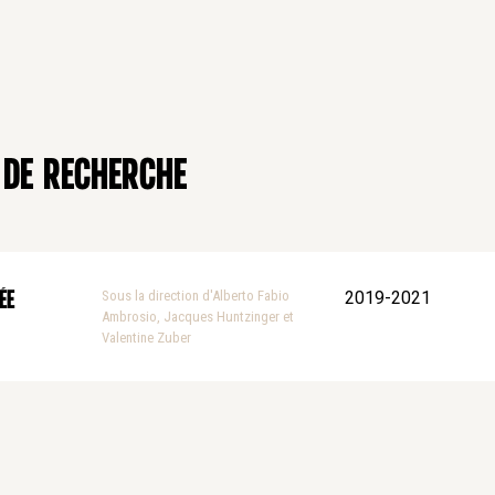
 de recherche
Sous la direction d'Alberto Fabio
2019-2021
ée
Ambrosio, Jacques Huntzinger et
Valentine Zuber