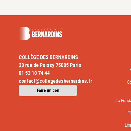
refondation », in Bernard Esambert (dir
Économie : comment sauver le libéra
Humensis, 2020, pp.57-64
« L’entreprise : entre théories et réfo
Boyancé & B. Guéry
Le bien commun à
disciplines Philosophie, droit, économ
gestion
, Presses Universitaires de l’I
103
COLLÈGE DES BERNARDINS
« La doctrine sociale de l’Église face
entreprises », in J.-Y. Naudet (dir.),
La 
20 rue de Poissy 75005 Paris
de l’Église face aux mutations de la s
01 53 10 74 44
Silence, 2018, p.131-137
contact@collegedesbernardins.fr
C
« L’entreprise, lieu de création collect
Faire un don
colloque « Entreprendre : entre innovat
responsabilité et solidarité Pour un
La Fond
social », Université Catholique de L
P
(
à paraître
)
« Travailler ensemble »,
in
O. Favereau 
Lib
travail pour penser l’entreprise
, Press