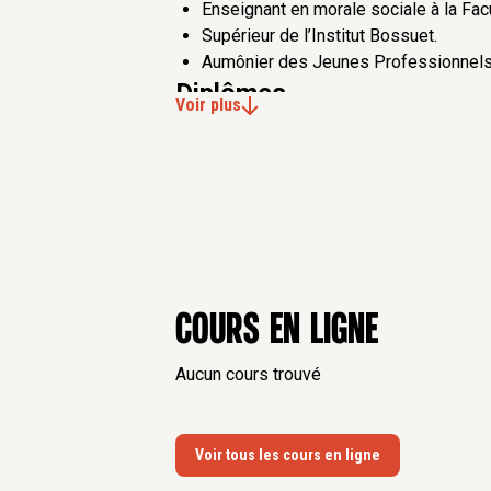
Enseignant en morale sociale à la Fa
Supérieur de l’Institut Bossuet.
Aumônier des Jeunes Professionnels
Diplômes
Voir plus
Ancien Elève de l’Ecole Polytechnique
des Techniques Avancées (1981), et 
MBA (1987),
Baccalauréat et licence canonique
Bibliographie
Cours en ligne
Publications scientifiques
Livres écrits
Aucun cours trouvé
Penser le travail pour penser l'entrepr
Mines, 2017, 178 p.
Penser l’entreprise, nouvel horizon du
Voir tous les cours en ligne
Collection Perspectives et Propositi