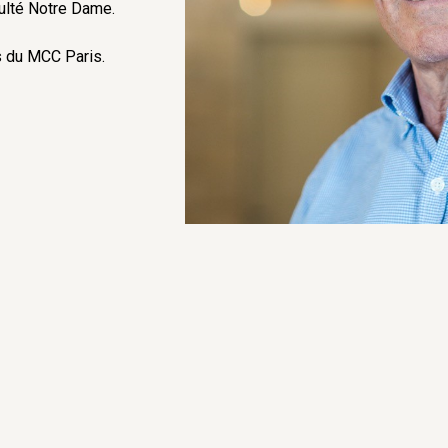
culté Notre Dame.
 du MCC Paris.
 (1976), de l’ENS
du HEC Executive
ise
, Presse des
 politique
,
ons, Collège des