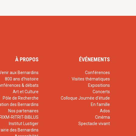
.),
Ethique et
lisme ?
,
rmes », in M.
 la croisée des
ie, sciences de
PC, 2018, p.75-
À PROPOS
ÉVÉNEMENTS
 aux mutations des
doctrine sociale
Venir aux Bernardins
Conférences
ociété
, Parole et
800 ans d'histoire
Visites thématiques
onférences & débats
Expositions
ive », Actes du
Art et Culture
Concerts
ion,
Pôle de Recherche
Colloque Journée d'étude
 nouvel humanisme
ation des Bernardins
En famille
yon (11-12/5/2017)
Nos partenaires
Ados
RIXM-RITRIT-BIBLUS
Cinéma
Institut Lustiger
Spectacle vivant
(dir.),
Penser le
rairie des Bernardins
es des Mines,