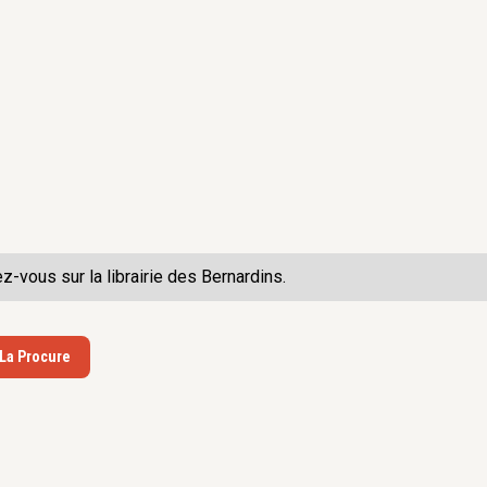
.C.E, 2015, 222 p.
ntre, l’économie
.-Y. Gomez,
.C.E, 2014, 235 p.
e de l’Église, une
s
, Aix-en-
x-Marseille, 2011,
ale)
ez-vous sur la
religieux. Pouvoir
librairie des Bernardins.
Revue théologique
 La Procure
rences »,
in
O.
l’Europe : la
uant
, (à paraître)
déformation à la