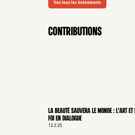
Voir tous les événements
Faculté Notre-Dame, Paris, mention :
Langues
contributions
Allemand, Anglais : bon niveau (parlé, lu, é
Hébreu moderne : rudiments (niveau « bet
Hébreu biblique : bon niveau
Grec biblique : bon niveau
Latin ecclésiastique : bon niveau
Enseignements
1- A la Faculté Notre-Dame (Collège de
Paris
Second semestre 2023-2024 –
Isaïe
, sé
(Baccalauréat Canonique)
La beauté sauvera le monde : l'art et 
Premier semestre 2022-2023 –
Question
foi en dialogue
l’écologie
, séminaire (Bac. Canonique)
12.2.25
Second semestre 2021-2022–
Sacramen