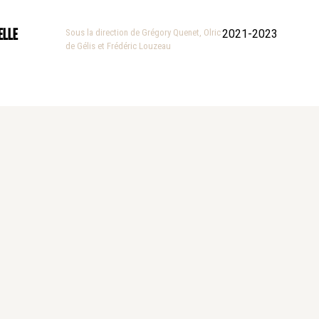
l’Écriture Sainte
elle
Sous la direction de Grégory Quenet, Olric
2021-2023
de Gélis et Frédéric Louzeau
raël
ble Sur le
ollège des
 Quénet)
ire « Laudato
l’insensibilité