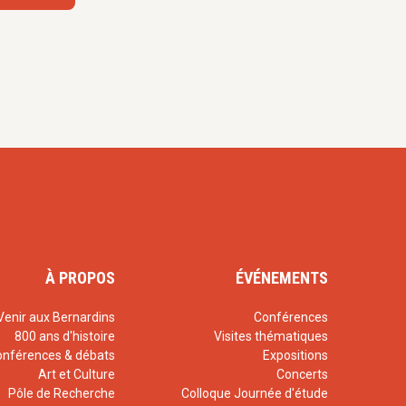
éros
réconcilié.
Caritas Est
»(dir.
me)
oncept de vérité
l Barth
, Parole et
À PROPOS
ÉVÉNEMENTS
Venir aux Bernardins
Conférences
é de lecture
800 ans d'histoire
Visites thématiques
onférences & débats
Expositions
t 3 »,
Nouvelle
Art et Culture
Concerts
4)
Pôle de Recherche
Colloque Journée d'étude