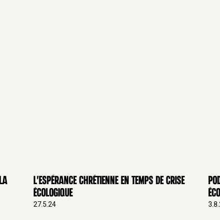
TB
crit)
h »)
s Bernardins),
minaire
la
L'espérance chrétienne en temps de crise
Pod
 théologique :
écologique
éco
27.5.24
3.8
talité
, cours de