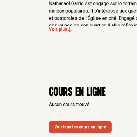
Nathanaël Garric est engagé sur le terrai
milieux populaires. Il s'intéresse aux qu
et pastorales de l'Église en cité. Engagé s
des jeunes de son quartier, il allie réflexi
Voir plus
théorique.
Il est à l'initiative du séminaire,
Banlieues 
fabrique du commun,
du Collège des Ber
Quelques publications :
- Vivre, pour quoi ? Pour qui ?,
Salvator, 2
- La naissance du Verbe,
Cerf, 2025
Cours en ligne
Aucun cours trouvé
Voir tous les cours en ligne