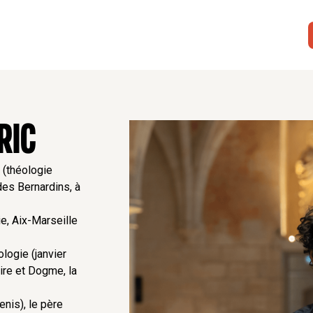
RIC
 (théologie
es Bernardins, à
ie, Aix-Marseille
logie (janvier
oire et Dogme, la
nis), le père