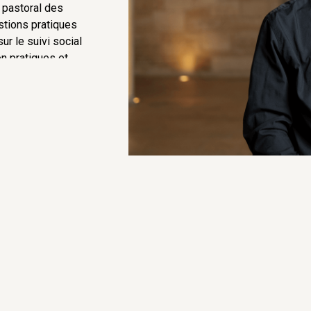
n pastoral des
estions pratiques
ur le suivi social
on pratiques et
et cités : la
nardins.
022