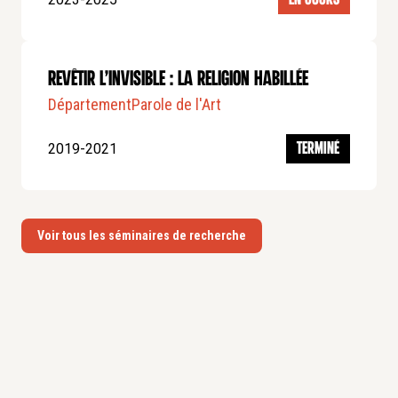
Elle a codirigé le volume
Mode modeste. Entre éthique et
esthétique
(2023)
RECHERCHES
Revêtir l’invisible : la religion habillée
Rapports texte et image
Département
Parole de l'Art
Sémiotique des cultures
Philosophie contemporaine
2019-2021
TERMINÉ
Histoire des idées
Mode et Religion
TITRES ACADÉMIQUES
Voir tous les séminaires de recherche
Professeur de théorie littéraire française et
francophone à l’Université du Luxembourg (depuis
2012)
Autorisation à Diriger des Recherches (Université du
Luxembourg, depuis 2014)
Docteur en Lettres et philosophie : littérature
comparée (Université d’Anvers, cotutelle avec
l’université de Montréal, 1993)