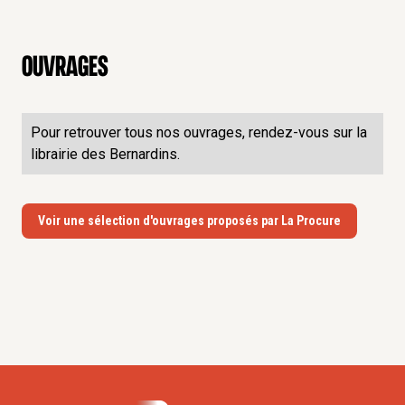
Certificat d’Etudes italiennes (Université d’Urbino,
1986)
Maîtrise en Philologie romane (Université de Louvain,
Ouvrages
1984)
Pour retrouver tous nos ouvrages, rendez-vous sur la
librairie des Bernardins.
Voir une sélection d'ouvrages proposés par La Procure