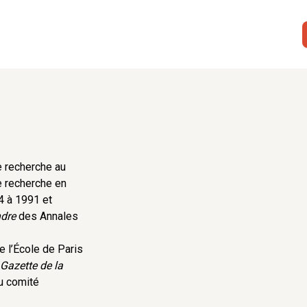
e recherche au
e recherche en
4 à 1991 et
dre
des Annales
e l’École de Paris
Gazette de la
u comité