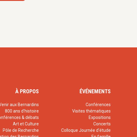
le mouvement
nt,
Mai 2019, n°
19 n° 497
mbre 2019, n° 498
four du dialogue
 2019, n° 499
tion de
à Lichfield le 16
mation (édito), été
À PROPOS
ÉVÉNEMENTS
 dans l’Église
Venir aux Bernardins
Conférences
n°505
800 ans d'histoire
Visites thématiques
 le monde.
onférences & débats
Expositions
Art et Culture
Concerts
Pôle de Recherche
Colloque Journée d'étude
ation des Bernardins
En famille