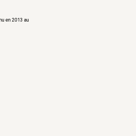
nu en 2013 au
é de lecture
et Informations
,
recteur de
? la déclaration
bre 2014, n° 451
pourquoi une si
re 2016, n° 468
é des autres