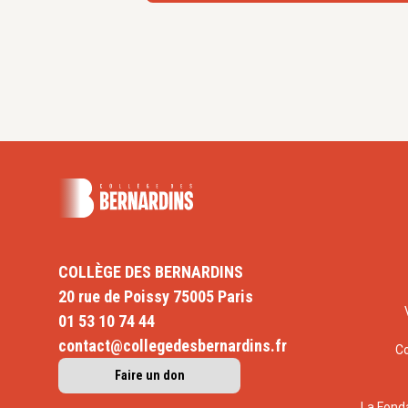
millénarisme et son exaltation dans 
puritain, mars 2019, n°495
Les pierres crient, les hommes pleure
496
What’s happenin in London ?,
Juin 20
Ad limina apostolorum,
Juillet-septe
Chypre entre Orient et Occident, carre
œcuménique et interreligieux,
Octobre
Message du Père Bascoul à l’inaugura
l’événement «
cathedral illuminated
» 
décembre 2019, n°502
Avenir du Bulletin Œcuménisme
Infor
COLLÈGE DES BERNARDINS
2020, n°505
20 rue de Poissy 75005 Paris
le Raskol, conservatisme prophétique
orthodoxe russe. (article), été 2020, 
01 53 10 74 44
Le judaïsme : une responsabilité pour
contact@collegedesbernardins.fr
C
(article), été 2020, n°505
Faire un don
Recensions
La Fond