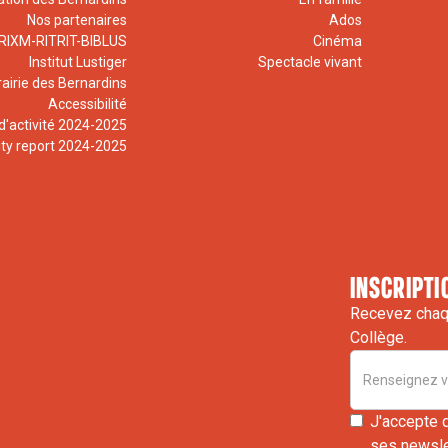
de Chersonèse,
Nos partenaires
Ados
7, Moscou), 1999,
RIXM-RITRIT-BIBLUS
Cinéma
Le concile de
Institut Lustiger
Spectacle vivant
ision originale du
rairie des Bernardins
nformation,
Accessibilité
d'activité 2024-2025
irection de
ity report 2024-2025
n,
Solitudes
ection d’Antoine
1438/39) – une
f Florence
inscripti
, mai 2021
Recevez chaqu
s de grâce ou
Collège.
gile entre
BASCOUL
aul de Tarse,
J'accepte 
ses newslet