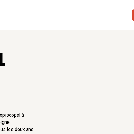
L
épiscopal à
eigne
ous les deux ans