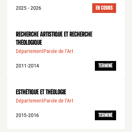
Mère Geneviève Gallois, mystique et artiste
, Parole et
2025 - 2026
EN COURS
silence, 2015
Articles dans des revues à comité de lecture
Recherche artistique et recherche
« L’atelier du contemporain » dans Communio n°
théologique
XXXVI, 4 – juillet-août 2011, p. 55 à 68
Département
Parole de l'Art
« Dieu Créateur, entre théologie naturelle et théologie
révélée » dans Revue théologique des Bernardins n°
2011-2014
TERMINÉ
20, mai-août 2017, p. 51 à 65
« L’antiphilosophie des Pères, corollaire de leur
esthétique théologique » dans Revue théologique
des Bernardins n° 24, septembre-décembre 2018, p.
Esthétique et Théologie
75 à 95
Département
Parole de l'Art
« Réalité déniée et salut défiguré : les pièges du
gnosticisme contemporain » dans Itinéraires
2015-2016
TERMINÉ
augustiniens, n°67- janvier 2022, p. 29 à 36
Contributions