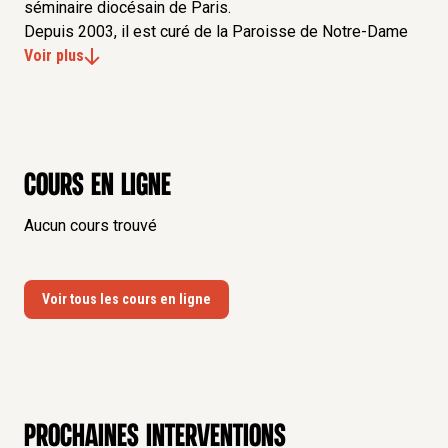
séminaire diocésain de Paris.
Depuis 2003, il est curé de la Paroisse de Notre-Dame
de l’Assomption (Paris 16).
Voir plus
En 2014, il devient chanoine de Notre-Dame de Paris et
est nommé exorciste responsable au service
interdiocésain de l’exorcisme pour les diocèses de la
Province ecclésiastique de Paris.
Cours en ligne
Aucun cours trouvé
Voir tous les cours en ligne
Prochaines interventions