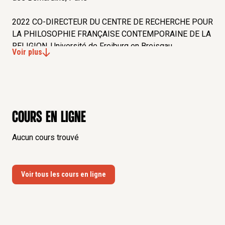
2022 CO-DIRECTEUR DU CENTRE DE RECHERCHE POUR
LA PHILOSOPHIE FRANÇAISE CONTEMPORAINE DE LA
RELIGION, Université de Freiburg en Breisgau
Voir plus
(Allemagne)
2003-2011 CHARGE DE COURS EN PHILOSOPHIE
(Université de Lorraine, Université du Luxembourg,
Johannes Gutenberg-Universität Mayence)
Cours en ligne
2009 QUALIFICATION COMME MAITRE DE
Aucun cours trouvé
CONFERENCES (CNU/SECTION 17)
2008 DOCTORAT EN PHILOSOPHIE (Université de
Voir tous les cours en ligne
Lorraine)
CV détaillé
,
en savoir plus