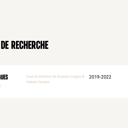
 de recherche
ques
Sous la direction de Graziano Lingua et
2019-2022
Gemma Serrano
e