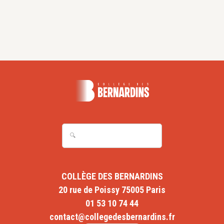
et humanités »).
2012 : Professeur invité à l’Institut Catholique de
Toulouse (ICT) pour assurer un cours d’épistémologie
en Licence.
Avant 2012 : professeur régulièrement invité au
séminaire diocésain de Paray-le-Monial (71) pour
des cours sur l’évolution ; à l’abbaye Notre-Dame de
Sept Fons (03) et à l’abbaye de Nový Dvůr (Tchéquie)
pour des cours sur Thomas d’Aquin.
Diplômes
Doctorat en histoire de la philosophie médiévale,
mention très honorable à l’unanimité avec félicitations du
jury (Université Paris IV Sorbonne, 2010). Qualifié aux
fonctions de Maître de Conférences (section 17 –
philosophie). N° : 13217244035 (2013).
COLLÈGE DES BERNARDINS
20 rue de Poissy 75005 Paris
Bibliographie
01 53 10 74 44
contact@collegedesbernardins.fr