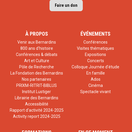
Publications scientifiques
Faire un don
Livres écrits
« Introduction, notes et révision de la traduction »,
Thomas d’Aquin
,
Le commentaire
du De caelo, trad.
À PROPOS
ÉVÉNEMENTS
Barbara Ferre, Les Belles Lettres, coll. « Sagesses
médiévales ». À paraître en 2018.
Venir aux Bernardins
Conférences
Thomas d’Aquin Physicien. Étude du Commentaire
800 ans d'histoire
Visites thématiques
Conférences & débats
Expositions
sur la Physique et de ses sources rushdienne et
Art et Culture
Concerts
albertinienne
. 769 pages. Manuscrit accepté par
Pôle de Recherche
Colloque Journée d'étude
Peeters après avis favorable d’un recenseur
La Fondation des Bernardins
En famille
anonyme et de Jean-Michel Counet. ». À paraître.
Nos partenaires
Ados
Articles dans des revues à comité de
PRIXM-RITRIT-BIBLUS
Cinéma
lecture
Institut Lustiger
Spectacle vivant
Librairie des Bernardins
« Le courage de s’ouvrir à l’ampleur de la raison »,
Accessibilité
Cahiers de l’IPC
, 68 (2007), p. 7-22.
Rapport d'activité 2024-2025
Dont ceux parus dans la liste des publications reconnues
Activity report 2024-2025
par l’HCERS :
« L’Incarnation, les Mathématiques et la Philosophie »