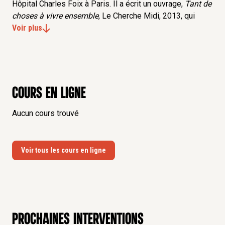
Hôpital Charles Foix à Paris. Il a écrit un ouvrage,
Tant de
choses à vivre ensemble
, Le Cherche Midi, 2013, qui
porte un regard nouveau sur l’accompagnement des
Voir plus
aînés, ces « adultes âgés ».
Cours en ligne
Aucun cours trouvé
Voir tous les cours en ligne
Prochaines interventions