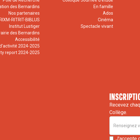
Pôle de Recherche
Colloque Journée d'étude
ation des Bernardins
En famille
Nos partenaires
Ados
RIXM-RITRIT-BIBLUS
Cinéma
Institut Lustiger
Spectacle vivant
rairie des Bernardins
Accessibilité
d'activité 2024-2025
ity report 2024-2025
inscripti
Recevez chaqu
Collège.
J'accepte 