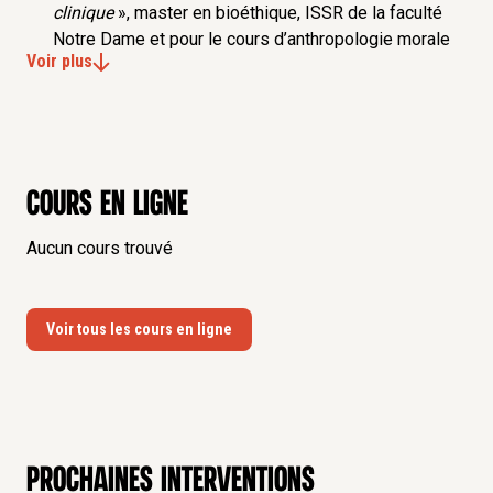
clinique
», master en bioéthique, ISSR de la faculté
Notre Dame et pour le cours d’anthropologie morale
Voir plus
(cursus licence ISSR, en charge de ce cours depuis
septembre 2017).
Du 1 er avril 2010 au 30 juin 2012 : Ingénieur d’étude
au centre d’éthique clinique de l’hôpital Cochin, en
charge spécifiquement du débat citoyen «
Et si les
vieux vivaient encore – Quelle médecine pour quelle
Cours en ligne
vieillesse ?
» en plus de l’activité de consultation
Aucun cours trouvé
d’éthique clinique ainsi que d’écritures, d’analyses de
protocole d’éthique clinique – accompagnement des
décisions médicales qui portent à conflit éthique.
Diplômes
Voir tous les cours en ligne
2011- janvier 2017: docteur en philosophie -mention
félicitation du jury à l’unanimité. Thèse portant sur «
De l’invention du mourant à la figure de l’agonie –
Recherche sur l’ultime épiphanie de la personne
incarnée », avec pour jury Jean-Philippe Pierron, Eric
Prochaines interventions
Fiat, Marie-Jo Thiel, Jean-Jacques Wunenburger et