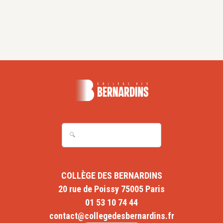
d’étude sur « Choisir sa mort » avec pour thème : «
Euthanasie plutôt qu’agonie ? »
Juin 2011 : Conférence au Congrès annuel de la SFAP
(Société Francophone d’Accompagnement et de
Soins Palliatif) sur le thème « Choisir l’agonie » dans
le cadre de l’atelier portant sur « Agonie et moment
de la mort »
COLLÈGE DES BERNARDINS
20 rue de Poissy 75005 Paris
01 53 10 74 44
contact@collegedesbernardins.fr