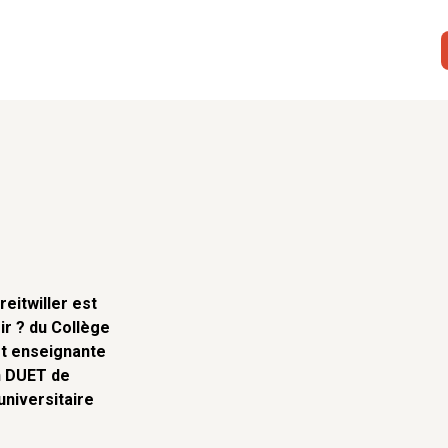
eitwiller est
ir ? du Collège
st enseignante
un DUET de
 universitaire