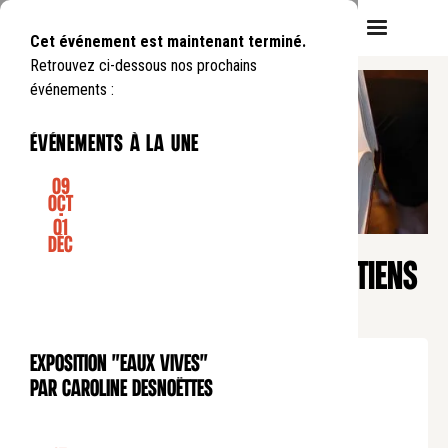
Cet événement est maintenant terminé.
Retrouvez ci-dessous nos prochains
événements :
événements à la une
09
Oct
-
01
CONFÉRENCE
Déc
Heure du soir
« YESHIVA » – JUIFS ET CHRÉTIENS
EN DIALOGUE
Du
Jeudi
9
01
.
au
Jeudi
27
03
.
de
19:30
à
21:00
Exposition "Eaux Vives"
EXPOSITION
Tarif normal : 10€
par Caroline Desnoëttes
Tarif réduit : 5€
Tarif soutien : 25 €