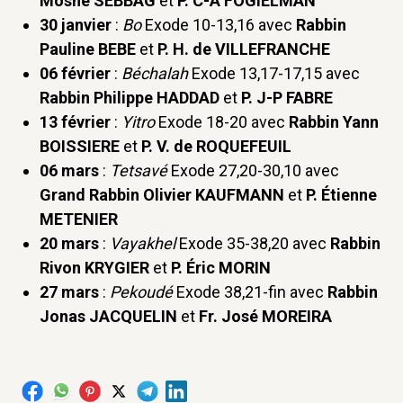
Moshe SEBBAG
et
P. C-A FOGIELMAN
30 janvier
:
Bo
Exode 10-13,16 avec
Rabbin
Pauline BEBE
et
P. H. de VILLEFRANCHE
06 février
:
Béchalah
Exode 13,17-17,15 avec
Rabbin Philippe HADDAD
et
P. J-P FABRE
13 février
:
Yitro
Exode 18-20 avec
Rabbin Yann
BOISSIERE
et
P. V. de ROQUEFEUIL
06 mars
:
Tetsavé
Exode 27,20-30,10 avec
Grand Rabbin Olivier KAUFMANN
et
P. Étienne
METENIER
20 mars
:
Vayakhel
Exode 35-38,20 avec
Rabbin
Rivon KRYGIER
et
P. Éric MORIN
27 mars
:
Pekoudé
Exode 38,21-fin avec
Rabbin
Jonas JACQUELIN
et
Fr. José MOREIRA