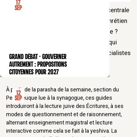
17
Sep
L’étude de la Torah occupe une place centrale
dans le judaïsme. Est-il possible à un chrétien
d’apprendre à l'étudier à la manière juive ?
C’est ce que propose ce rendez-vous qui
donnera la parole à des rabbins et spécialistes
GRAND DÉBAT - Gouverner
CONFÉRENCE
de la Torah.
autrement : propositions
citoyennes pour 2027
À partir de la parasha
de la semaine, section du
12
Pentateuque lue à la synagogue, ces guides
Sep
introduiront à la lecture juive des Écritures, à ses
modes de questionnement et de raisonnement,
alternant enseignement magistral et lecture
interactive comme cela se fait à la yeshiva. La