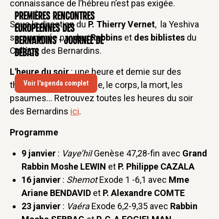
connaissance de l’hébreu n’est pas exigée.
Premières rencontres
CONFÉRENCE
Sous la direction du
P. Thierry Vernet
, la Yeshiva
européennes des
sera animée par des
Rabbins
et
des biblistes
du
Bernardins - Journée de
Collège des Bernardins.
débats
L'heure du soir
: une heure et demie sur des
Voir l'agenda complet
thèmes tels que la Bible, le corps, la mort, les
psaumes... Retrouvez toutes les heures du soir
des Bernardins
ici
.
Programme
9 janvier
:
Vaye’hiI
Genèse 47,28-fin avec
Grand
Rabbin Moshe LEWIN
et
P. Philippe CAZALA
16 janvier
:
Shemot
Exode 1 -6,1 avec
Mme
Ariane BENDAVID
et
P. Alexandre COMTE
23 janvier
:
Vaéra
Exode 6,2-9,35 avec
Rabbin