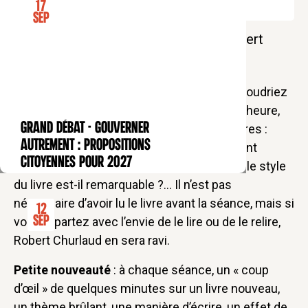
17
Sep
Une pause déjeuner littéraire avec Robert
Churlaud.
Vous n’avez pas encore lu ce livre ? Vous voudriez
le relire avec un éclairage différent ? « Une heure,
GRAND DÉBAT - Gouverner
un livre » répond à ces questions et à d’autres :
CONFÉRENCE
autrement : propositions
Pourquoi ce livre est-il important ? Comment
citoyennes pour 2027
l’auteur a-t-il marqué son époque ? En quoi le style
du livre est-il remarquable ?… Il n’est pas
nécessaire d’avoir lu le livre avant la séance, mais si
12
Sep
vous repartez avec l’envie de le lire ou de le relire,
Robert Churlaud en sera ravi.
Petite nouveauté
: à chaque séance, un « coup
d’œil » de quelques minutes sur un livre nouveau,
un thème brûlant, une manière d’écrire, un effet de