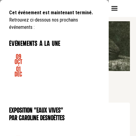
Cet événement est maintenant terminé.
Retrouvez ci-dessous nos prochains
événements :
événements à la une
09
Oct
-
01
CONFÉRENCE
Déc
Pause déjeuner
VICTOR HUGO : LES
CONTEMPLATIONS
Lundi
27
05
.
de
12:45
à
13:45
Exposition "Eaux Vives"
EXPOSITION
Tarif normal : 10€
par Caroline Desnoëttes
Tarif réduit : 5€
Tarif soutien : 25€