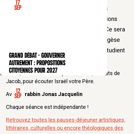
17
Sep
partirons d’un verset biblique que nous
étudierons à la lumière des interprétations
rabbiniques de l’Antiquité à nos jours. Ce sera
l’occasion de se familiariser avec l’exégèse
rabbinique : la façon dont les rabbins étudient
GRAND DÉBAT - Gouverner
CONFÉRENCE
la Torah.
autrement : propositions
citoyennes pour 2027
Gn 49, 2. Pressez-vous pour écouter, enfants de
Jacob, pour écouter Israël votre Père.
12
Avec
le rabbin Jonas Jacquelin
Sep
Chaque séance est indépendante !
Retrouvez toutes les pauses-déjeuner artistiques,
littéraires, culturelles ou encore théologiques des