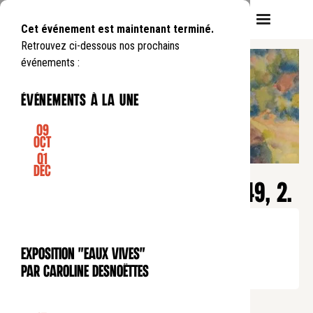
Cet événement est maintenant terminé.
Retrouvez ci-dessous nos prochains
événements :
événements à la une
09
Oct
-
01
CONFÉRENCE
Déc
Pause déjeuner
UNE HEURE, UN VERSET : GN 49, 2.
Mardi
7
01
.
de
12:45
à
13:45
Tarif plein : 10 euros
Exposition "Eaux Vives"
Tarif réduit : 5 euros
EXPOSITION
par Caroline Desnoëttes
Tarif soutien : 25 euros
Lors de chaque pause-déjeuner, nous