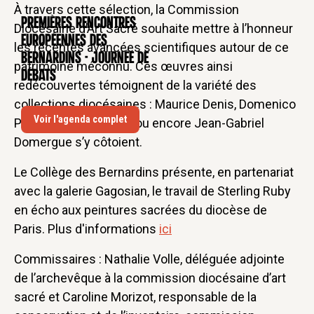
À travers cette sélection, la Commission
Premières rencontres
CONFÉRENCE
Diocésaine d’Art Sacré souhaite mettre à l’honneur
européennes des
les récentes avancées scientifiques autour de ce
Bernardins - Journée de
patrimoine méconnu. Ces œuvres ainsi
débats
redécouvertes témoignent de la variété des
collections diocésaines : Maurice Denis, Domenico
Voir l'agenda complet
Piola, Nicolas Mignardou encore Jean-Gabriel
Domergue s’y côtoient.
Le Collège des Bernardins présente, en partenariat
avec la galerie Gagosian, le travail de Sterling Ruby
en écho aux peintures sacrées du diocèse de
Paris. Plus d'informations
ici
Commissaires : Nathalie Volle, déléguée adjointe
de l’archevêque à la commission diocésaine d’art
sacré et Caroline Morizot, responsable de la