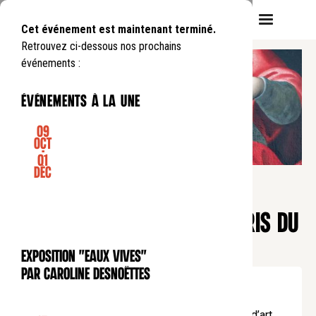
Cet événement est maintenant terminé.
Retrouvez ci-dessous nos prochains
événements :
événements à la une
09
Oct
-
01
EXPOSITION
Déc
UN PATRIMOINE MÉCONNU.
TABLEAUX DU DIOCÈSE DE PARIS DU
XVE AU XXE SIÈCLE
Exposition "Eaux Vives"
EXPOSITION
par Caroline Desnoëttes
Du
Mercredi
18
10
.
au
Samedi
16
12
.
de
10:00
à
18:00
Entrée libre
En partenariat avec la Commission diocésaine d’art