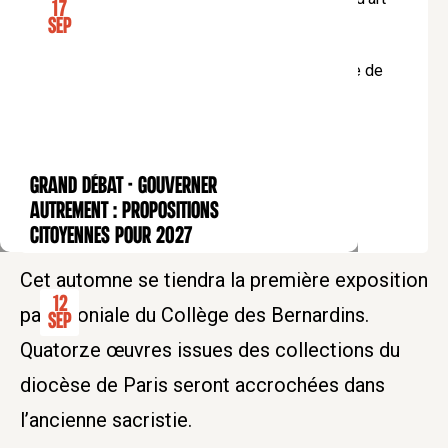
17
sacré du diocèse de Paris
Sep
Exposition fermée les dimanches.
L'exposition sera fermée mercredi 6 décembre de
12h30 à 13h30
GRAND DÉBAT - Gouverner
CONFÉRENCE
autrement : propositions
citoyennes pour 2027
Cet automne se tiendra la première exposition
12
patrimoniale du Collège des Bernardins.
Sep
Quatorze œuvres issues des collections du
diocèse de Paris seront accrochées dans
l’ancienne sacristie.