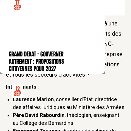
17
Sep
Le Collège des Bernardins vous invite à une
table-ronde organisée avec les étudiants des
classes préparatoires littéraires de l'ENC-
Blomet. Le modèle managérial de l'entreprise
GRAND DÉBAT - Gouverner
CONFÉRENCE
autrement : propositions
peut-il s'appliquer à toutes les organisations
citoyennes pour 2027
et tous les secteurs d'activités ?
Intervenants :
12
Sep
Laurence Marion
, conseiller d’Etat, directrice
des affaires juridiques au Ministère des Armées
Père David Rabourdin
, théologien, enseignant
au Collège des Bernardins
Emmanuel Touzeau
, directeur de cabinet du