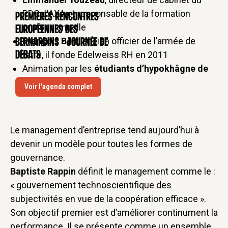
PDG d'AXA et responsable de la formation
Premières rencontres
CONFÉRENCE
professionnelle
européennes des
François Bert
, ancien officier de l’armée de
Bernardins - Journée de
débats
terre, il fonde Edelweiss RH en 2011
Animation par les
étudiants d’hypokhâgne de
l’ENC-Blomet
Voir l'agenda complet
Le management d’entreprise tend aujourd’hui à
devenir un modèle pour toutes les formes de
gouvernance.
Baptiste Rappin
définit le management comme le :
« gouvernement technoscientifique des
subjectivités en vue de la coopération efficace ».
Son objectif premier est d’améliorer continument la
performance. Il se présente comme un ensemble