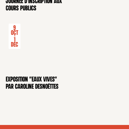
Journée d'inscription aux
CONFÉRENCE
cours publics
9
Oct
-
1
Déc
Exposition "Eaux Vives"
EXPOSITION
par Caroline Desnoëttes