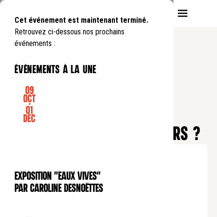
Cet événement est maintenant terminé.
Retrouvez ci-dessous nos prochains
événements :
événements à la une
09
Oct
-
01
CONFÉRENCE
Déc
TABLE RONDE - TOUS MANAGERS ?
Mardi
6
05
.
de
20:00
à
22:00
Tarif plein : 10€
Exposition "Eaux Vives"
Tarif réduit : 5€
EXPOSITION
par Caroline Desnoëttes
Tarif soutien : 25€