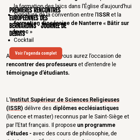
la formation des laïcs dans l’Église d’aujourd’hui
Premières rencontres
CONFÉRENCE
Signature de la convention entre l’
ISSR
et la
européennes des
formation diocésaine de Nanterre « Bâtir sur
Bernardins - Journée de
le roc »
débats
Cocktail
Voir l'agenda complet
Au cours de la soirée, vous aurez l’occasion de
rencontrer des professeurs
et d’entendre le
témoignage d’étudiants.
L'
Institut Supérieur de Sciences Religieuses
(ISSR)
délivre des
diplômes ecclésiastiques
(licence et master) reconnus par le Saint-Siège et
par l’Etat français. Il propose
un programme
d'études -
avec des cours de philosophie, de