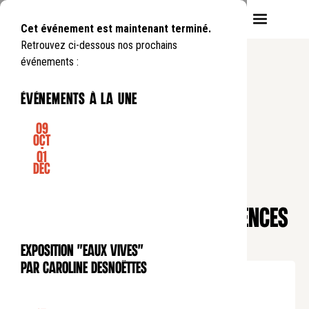
Cet événement est maintenant terminé.
Retrouvez ci-dessous nos prochains
événements :
événements à la une
09
Oct
-
01
CONFÉRENCE
Déc
SOIRÉE DE PRÉSENTATION DE
L’INSTITUT SUPÉRIEUR DE SCIENCES
RELIGIEUSES (ISSR)
Exposition "Eaux Vives"
EXPOSITION
par Caroline Desnoëttes
Lundi
28
04
.
de
19:30
à
21:00
Entrée gratuite
Réservation obligatoire