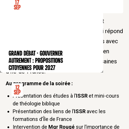
17
Sep
Venez découvrir le parcours diplômant
proposé aux laïcs au sein de l’ISSR, qui répond
au besoin pour l'Eglise d'avoir des laïcs avec
une formation théologique cohérente, en
GRAND DÉBAT - Gouverner
CONFÉRENCE
autrement : propositions
partenariat avec les formations diocésaines
citoyennes pour 2027
d'Ile-de-France.
Au programme de la soirée :
12
Sep
Présentation des études à l’
ISSR
et mini-cours
de théologie biblique
Présentation des liens de l’
ISSR
avec les
formations d’Île de France
Intervention de
Mgr Rougé
sur l’importance de