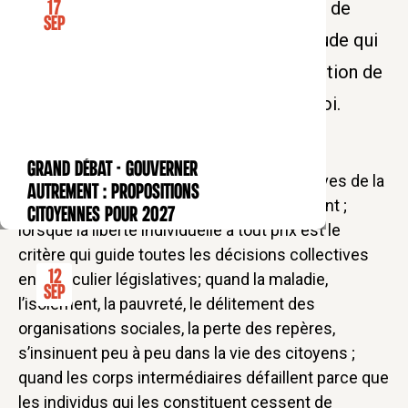
Le Collège des Bernardins est heureux de
17
Sep
vous accueillir pour cette journée d'étude qui
leur permettra de s'interroger sur la notion de
"prochain" et de lier santé, éthique et foi.
GRAND DÉBAT - Gouverner
CONFÉRENCE
Lorsque les structures sociales constitutives de la
autrement : propositions
société trouvent leurs limites et se fissurent ;
citoyennes pour 2027
lorsque la liberté individuelle à tout prix est le
critère qui guide toutes les décisions collectives
12
en particulier législatives; quand la maladie,
Sep
l’isolement, la pauvreté, le délitement des
organisations sociales, la perte des repères,
s’insinuent peu à peu dans la vie des citoyens ;
quand les corps intermédiaires défaillent parce que
les individus qui les constituent cessent de