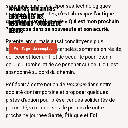
s’engager, quand les réponses technologiques
Premières rencontres
CONFÉRENCE
montrent leurs limites,
c’est alors que l’antique
européennes des
question évangélique de « Qui est mon prochain
Bernardins - Journée de
? » se pose dans sa nouveauté et son acuité.
débats
Parents, amis, mais aussi concitoyens plus
lointains, se trouvent interpelés, sommés en réalité,
Voir l'agenda complet
de reconstituer un filet de sécurité pour retenir
celui qui tombe, et de se pencher sur celui qui est
abandonné au bord du chemin.
Réfléchir à cette notion de
Prochain
dans notre
société contemporaine et proposer quelques
pistes d’action pour préserver des solidarités de
proximité, voici quel sera le propos de notre
prochaine journée
Santé, Éthique et Foi
.