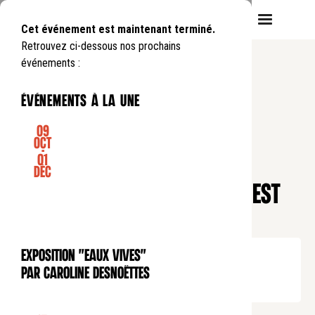
Cet événement est maintenant terminé.
Retrouvez ci-dessous nos prochains
événements :
événements à la une
09
Oct
-
01
COLLOQUE-JOURNÉE D'ÉTUDE
Déc
SANTÉ, ÉTHIQUE ET FOI : "QUI EST
MON PROCHAIN ?"
Samedi
24
01
.
de
9:00
à
16:00
Exposition "Eaux Vives"
EXPOSITION
Tarif plein : 30€
par Caroline Desnoëttes
Tarif réduit : 15€