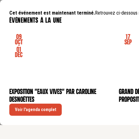
Cet événement est maintenant terminé.
Retrouvez ci-dessous 
événements à la une
09
17
Oct
Sep
-
01
Déc
Exposition "Eaux Vives" par Caroline
GRAND DÉ
EXPOSITION
CONFÉRE
Desnoëttes
proposit
Voir l'agenda complet