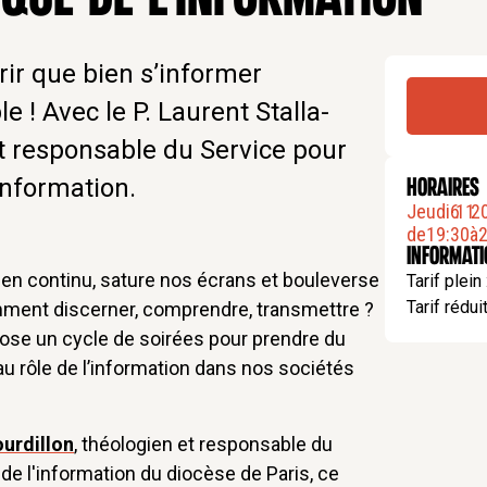
ir que bien s’informer
le ! Avec le P. Laurent Stalla-
et responsable du Service pour
Information.
HORAIRES
Jeudi
6
.
11
.
2
de
19:30
à
2
Informat
e en continu, sature nos écrans et bouleverse
Tarif plein
Tarif réduit
ment discerner, comprendre, transmettre ?
ose un cycle de soirées pour prendre du
 au rôle de l’information dans nos sociétés
ourdillon
, théologien et responsable du
de l'information du diocèse de Paris, ce