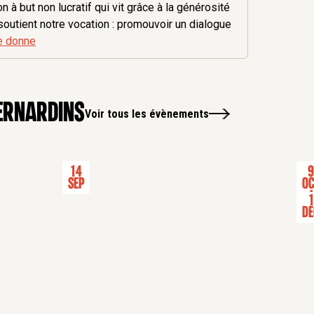
 à but non lucratif qui vit grâce à la générosité
soutient notre vocation : promouvoir un dialogue
e donne
ernardins
Voir tous les évènements
14
Sep
Oc
-
1
Dé
s
Journée d'inscription aux cours
Expo
CONFÉRENCE
EXP