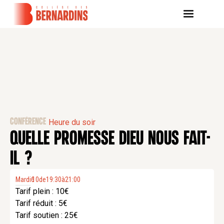
CONFÉRENCE
Heure du soir
QUELLE PROMESSE DIEU NOUS FAIT-
IL ?
Mardi
6
10
.
de
19:30
à
21:00
Tarif plein : 10€
Tarif réduit : 5€
Tarif soutien : 25€