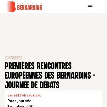
CONFÉRENCE
PREMIÈRES RENCONTRES
EUROPÉENNES DES BERNARDINS -
JOURNÉE DE DÉBATS
Samedi
12
09
.
de
8:45
à
18:45
Pass journée :
Tarif plein : 50€