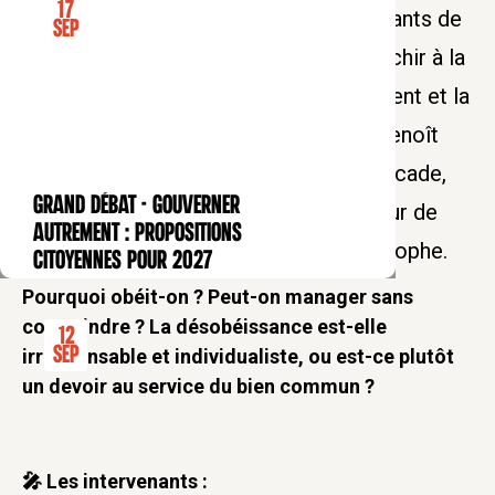
17
Le Collège des Bernardins et les étudiants de
Sep
Blomet vous invitent ensemble à réfléchir à la
notion d’obéissance dans le management et la
vie publique, grâce à la présence de Benoît
Hamon, ancien ministre, Magali Lafourcade,
GRAND DÉBAT - Gouverner
magistrat, Stéphane Hardouin, directeur de
CONFÉRENCE
autrement : propositions
l’IGPN et Pierre-Henri Tavoillot, philosophe.
citoyennes pour 2027
Pourquoi obéit-on ? Peut-on manager sans
contraindre ? La désobéissance est-elle
12
Sep
irresponsable et individualiste, ou est-ce plutôt
un devoir au service du bien commun ?
🎤 Les intervenants :