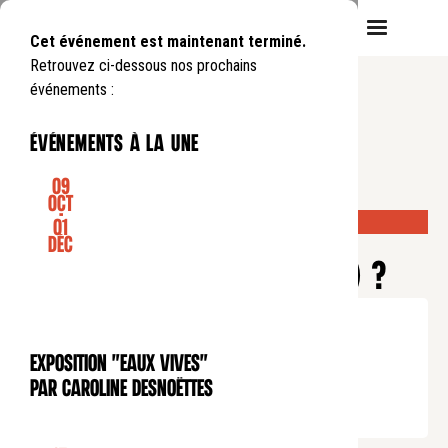
Cet événement est maintenant terminé.
Retrouvez ci-dessous nos prochains
événements :
événements à la une
09
Oct
-
DERNIÈRES PLACES DISPONIBLES !
01
CONFÉRENCE
Déc
POURQUOI OBÉIT-ON (ENCORE) ?
Lundi
19
05
.
de
20:00
à
22:00
Tarif plein : 10€
Exposition "Eaux Vives"
Tarif réduit : 5€
EXPOSITION
par Caroline Desnoëttes
Tarif soutien : 25€