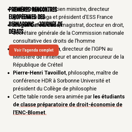
Benoît Hamon
, ancien ministre, directeur
Premières rencontres
CONFÉRENCE
européennes des
général de Singa et président d'ESS France
Bernardins - Journée de
Magali Lafourcade
, magistrat, docteur en droit,
débats
secrétaire générale de la Commission nationale
consultative des droits de l’homme
Stéphane Hardouin
, directeur de l’IGPN au
Voir l'agenda complet
Ministère de l’Intérieur et ancien procureur de la
République de Créteil
Pierre-Henri Tavoillot
, philosophe, maître de
conférence HDR à Sorbonne Université et
président du Collège de philosophie
Cette table ronde sera animée par
les étudiants
de
classe préparatoire de droit-économie de
l'ENC-Blomet
.