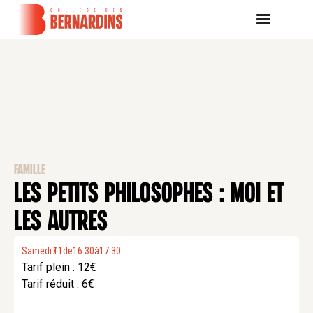
FAMILLE
LES PETITS PHILOSOPHES : MOI ET
LES AUTRES
Samedi
7
11
.
de
16:30
à
17:30
Tarif plein : 12€
Tarif réduit : 6€