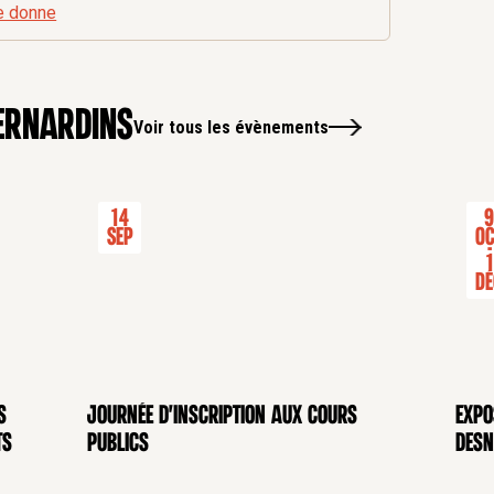
e donne
ernardins
Voir tous les évènements
14
Sep
Oc
-
1
Dé
s
Journée d'inscription aux cours
Expo
CONFÉRENCE
EXP
ts
publics
Desn