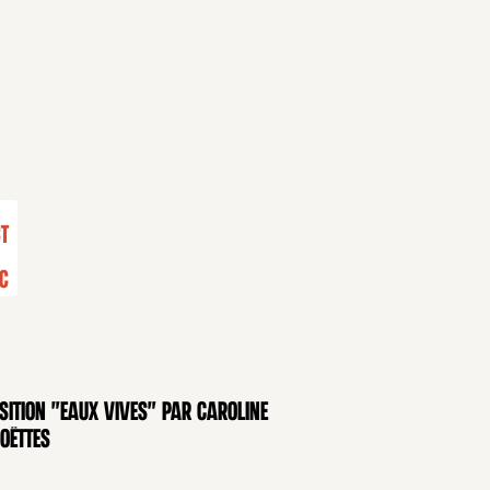
9
t
c
sition "Eaux Vives" par Caroline
OSITION
oëttes