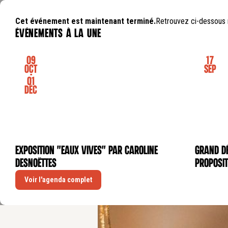
Cet événement est maintenant terminé.
Retrouvez ci-dessous 
événements à la une
09
17
Oct
Sep
-
01
Déc
Exposition "Eaux Vives" par Caroline
GRAND DÉ
EXPOSITION
CONFÉRE
Desnoëttes
proposit
Voir l'agenda complet