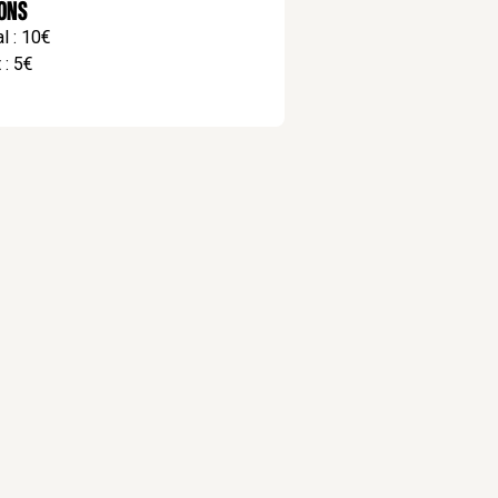
ions
l : 10€
 : 5€