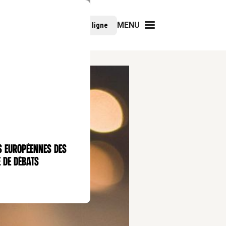
MENU
Faire un don
Cours en ligne
s européennes des
 de débats