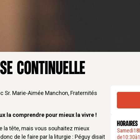
SE CONTINUELLE
c Sr. Marie-Aimée Manchon, Fraternités
eux la comprendre pour mieux la vivre !
HORAIRES
 la tête, mais vous souhaitez mieux
Samedi
18
.
nc de le faire par la liturgie : Péguy disait
de
10:30
à
1