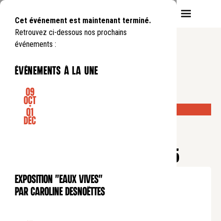
Cet événement est maintenant terminé.
Retrouvez ci-dessous nos prochains
événements :
événements à la une
09
Oct
-
DERNIÈRES PLACES DISPONIBLES !
01
CONCERT
Déc
Saison Mozart
MOZART : INTÉGRALE DES
SYMPHONIES - N°18, 19 ET 25
Jeudi
28
05
.
de
20:00
à
21:00
Exposition "Eaux Vives"
EXPOSITION
Tarif plein : 30€
par Caroline Desnoëttes
Tarif réduit : 15€
Tarif soutien : 40€