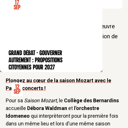
17
Sep
Au cours de l'année, au Collège des
Bernardins, venez voyager à travers l'œuvre
symphonique de Mozart sous la direction de
Débora Waldman. Au programme, les
GRAND DÉBAT - Gouverner
CONFÉRENCE
symphonies n°18, 19 et 25.
autrement : propositions
citoyennes pour 2027
Plongez au cœur de la saison Mozart avec le
12
Pass 5 concerts !
Sep
Pour sa
Saison Mozart
, le
Collège des Bernardins
accueille
Débora Waldman
et
l'orchestre
Idomeneo
qui interprèteront pour la première fois
dans un même lieu et lors d'une même saison