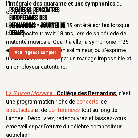
l'intégrale des quarante et une symphonies
du
Premières rencontres
CONFÉRENCE
compositeur.
européennes des
Les symphonies n°18 et 19 ont été écrites lorsque
Bernardins - Journée de
débats
le compositeur avait 18 ans, lors de sa période de
maturité musicale. Quant à elle, la symphonie n°25
est la première écrite en sol mineur, où s'exprime
Voir l'agenda complet
un
Mozart
tourmenté par un mariage impossible et
un employeur autoritaire.
La
Saison Mozart
au
Collège des Bernardins
,
c'est
une programmation riche de
concerts
, de
spectacles
et de
conférences
tout au long de
l'année ! Découvrez, redécouvrez et laissez-vous
émerveiller par l'œuvre du célèbre compositeur
autrichien.