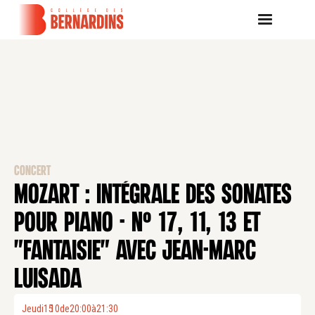
CONCERT
MOZART : INTÉGRALE DES SONATES
POUR PIANO - N° 17, 11, 13 ET
"FANTAISIE" AVEC JEAN-MARC
LUISADA
Jeudi
15
10
.
de
20:00
à
21:30