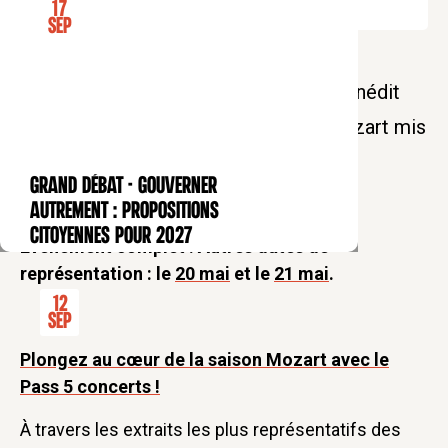
17
Sep
Pour la saison Mozart au Collège des
Bernardins, venez découvrir un opéra inédit
réunissant dix des vingt opéras de Mozart mis
en scène par Julie Depardieu.
GRAND DÉBAT - Gouverner
CONFÉRENCE
autrement : propositions
citoyennes pour 2027
Événement complet ! Autres dates de
représentation : le
20 mai
et le
21 mai
.
12
Sep
Plongez au cœur de la saison Mozart avec le
Pass 5 concerts !
À travers les extraits les plus représentatifs des