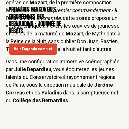
opéras de
Mozart
, de la première composition
Premières rencontres
lyrique - le
Devoir du premier commandement
- à
CONFÉRENCE
européennes des
l'ultime
Flûte Enchantée
, cette soirée propose un
Bernardins - Journée de
voyage onirique à travers les œuvres de jeunesse
débats
et celles de la maturité de
Mozart
, de Mythridate à
la Reine de la Nuit, sans oublier Don Juan, Bastien,
Titus, Figaro, la Reine de la Nuit et tant d'autres.
Voir l'agenda complet
Dans une configuration immersive scénographiée
par
Julie Depardieu
, vous écouterez les jeunes
talents du Conservatoire à rayonnement régional
de Paris, sous la direction musicale de
Jérôme
Correas
et des
Paladins
dans la somptueuse nef
du
Collège des Bernardins
.