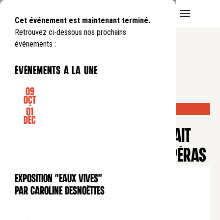
Cet événement est maintenant terminé.
Retrouvez ci-dessous nos prochains
événements :
événements à la une
09
Oct
-
COMPLET
01
CONCERT
Déc
Saison Mozart
MOZART ET CAETERA : PORTRAIT
LYRIQUE DE MOZART EN 10 OPÉRAS
Mardi
19
05
.
de
20:00
à
21:30
Exposition "Eaux Vives"
EXPOSITION
Tarif plein : 30€
par Caroline Desnoëttes
Tarif réduit : 15€
Tarif soutien : 40€