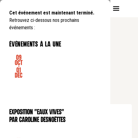
Cet événement est maintenant terminé.
Retrouvez ci-dessous nos prochains
événements :
événements à la une
09
Oct
-
01
CINÉMA
Déc
Festival L'Invisible
MATRIX (1999) - SÉANCE DE
CINÉMA
Dimanche
22
03
.
de
16:30
à
18:45
Exposition "Eaux Vives"
EXPOSITION
Tarif plein : 8€
par Caroline Desnoëttes
Tarif réduit : 4€
Tarif soutien : 15€