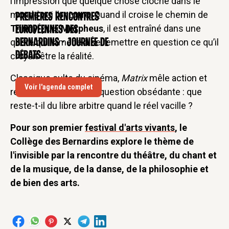
l’impression que quelque chose cloche dans le
monde qui l’entoure. Quand il croise le chemin de
Premières rencontres
CONFÉRENCE
Trinity
, puis
Morpheus
, il est entraîné dans une
européennes des
quête qui l’amène à se remettre en question ce qu’il
Bernardins - Journée de
débats
croyait être la réalité.
Classique culte du cinéma,
Matrix
mêle action et
Voir l'agenda complet
réflexion, et pose une question obsédante : que
reste-t-il du libre arbitre quand le réel vacille ?
Pour son premier
festival d'arts vivants
, le
Collège des Bernardins explore le thème de
l'invisible par la rencontre du théâtre, du chant et
de la musique, de la danse, de la philosophie et
de bien des arts.