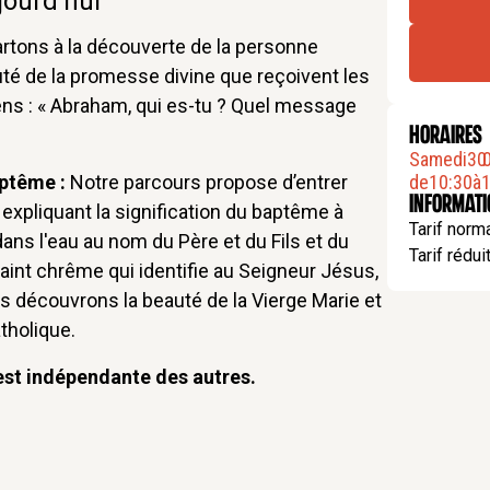
jourd’hui
artons à la découverte de la personne
té de la promesse divine que reçoivent les
iens : « Abraham, qui es-tu ? Quel message
HORAIRES
Samedi
30
.
aptême :
Notre parcours propose d’entrer
de
10:30
à
1
Informat
n expliquant la signification du baptême à
Tarif norma
dans l'eau au nom du Père et du Fils et du
Tarif réduit
 saint chrême qui identifie au Seigneur Jésus,
ous découvrons la beauté de la Vierge Marie et
atholique.
est indépendante des autres.