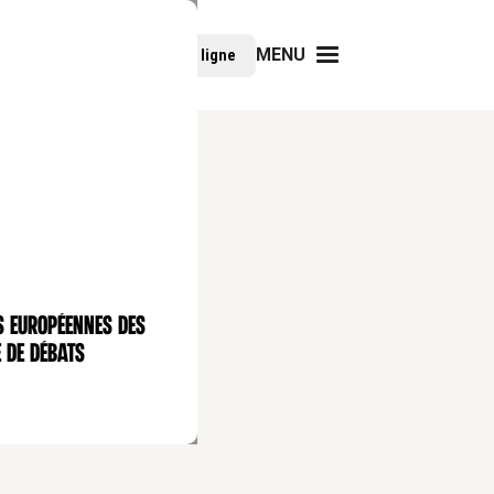
MENU
Faire un don
Cours en ligne
s européennes des
 de débats