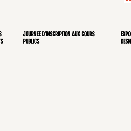
s
Journée d'inscription aux cours
Expo
CONFÉRENCE
EXP
ts
publics
Desn
À PROPOS
ÉVÉNEMENTS