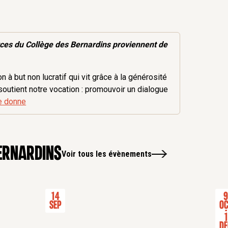
rces
du Collège des Bernardins proviennent de
 à but non lucratif qui vit grâce à la générosité
soutient notre vocation : promouvoir un dialogue
e donne
ernardins
Voir tous les évènements
14
Sep
Oc
-
1
Dé