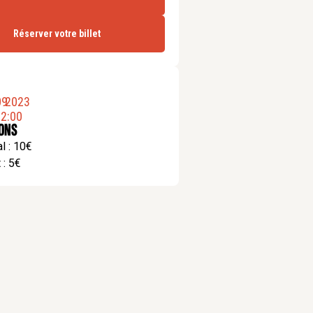
Réserver votre billet
09
.
2023
2:00
ions
l : 10€
 : 5€