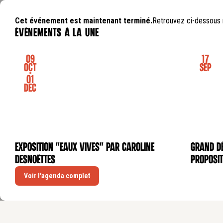
Cet événement est maintenant terminé.
Retrouvez ci-dessous 
événements à la une
09
17
Oct
Sep
-
01
Déc
Exposition "Eaux Vives" par Caroline
GRAND DÉ
EXPOSITION
CONFÉRE
Desnoëttes
proposit
Voir l'agenda complet