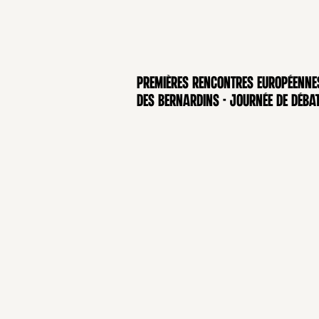
Premières rencontres européenne
CONFÉRENCE
des Bernardins - Journée de déba
COLLÈGE DES BERNARDINS
20 rue de Poissy 75005 Paris