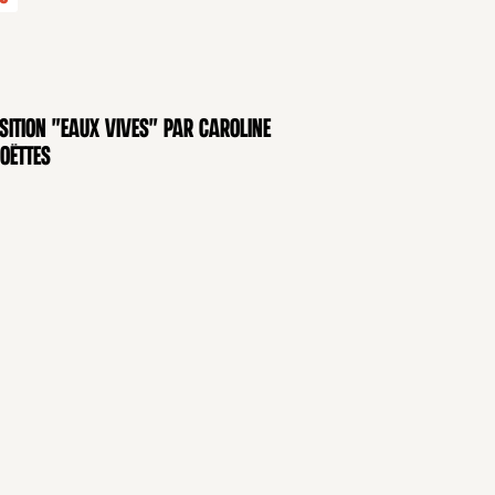
sition "Eaux Vives" par Caroline
OSITION
oëttes
FORMATIONS
EN CE MOMENT