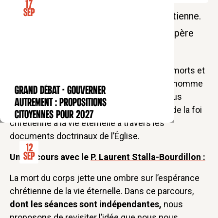
17
Sep
La mort en question : l'espérance chrétienne.
L'heure du soir des Bernardins avec le père
Laurent Stalla-Bourdillon
Cette séance étudiera la résurrection des morts et
l’état intermédiaire. Nous verrons en quoi l’homme
GRAND DÉBAT - Gouverner
CONFÉRENCE
est destiné par création à l’immortalité. Nous
autrement : propositions
parcourrons également les traits majeurs de la foi
citoyennes pour 2027
chrétienne à la vie éternelle à travers les
documents doctrinaux de l’Église.
12
Sep
Un parcours avec le
P. Laurent Stalla-Bourdillon :
La mort du corps jette une ombre sur l’espérance
chrétienne de la vie éternelle. Dans ce parcours,
dont les séances sont indépendantes,
nous
proposons de revisiter l’idée que nous nous