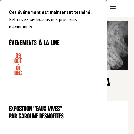
Cet événement est maintenant terminé.
Retrouvez ci-dessous nos prochains
événements :
événements à la une
09
Oct
-
01
CONFÉRENCE
Déc
Heure du soir
L’IMMORTALITÉ DE L’ÂME ET LA
RÉSURRECTION DES CORPS
Mardi
18
03
.
de
19:30
à
21:00
Exposition "Eaux Vives"
EXPOSITION
Tarif normal : 10€
par Caroline Desnoëttes
Tarif réduit : 5€