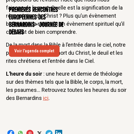
faisons de la mort. Quelle est la signification de la
Premières rencontres
CONFÉRENCE
résurrection du Christ ? Plus qu’un évènement
européennes des
biologique, la mort est un évènement spirituel qu’il
Bernardins - Journée de
convient de bien comprendre.
débats
De la mort dans la Bible à l’entrée dans le ciel, notre
Voir l'agenda complet
parcours abordera la mort du Christ, le deuil et les
rites chrétiens et l’entrée dans le Ciel.
L'heure du soir
: une heure et demie de théologie
sur des thèmes tels que la Bible, le corps, la mort,
les psaumes... Retrouvez toutes les heures du soir
des Bernardins
ici
.