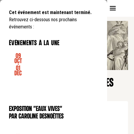
Cet événement est maintenant terminé.
Retrouvez ci-dessous nos prochains
événements :
événements à la une
09
Oct
-
01
CONFÉRENCE
Déc
Matinale
L’HOMME VIT DE LOIS : QUELLES
LOIS ME FONT VIVRE ?
Samedi
23
11
.
de
10:30
à
12:00
Exposition "Eaux Vives"
EXPOSITION
Tarif normal : 10€
par Caroline Desnoëttes
Tarif réduit : 5€