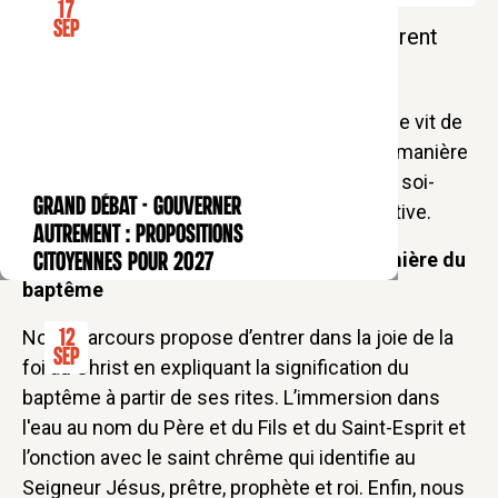
17
Sep
La matinale des Bernardins avec P. Laurent
Stalla-Bourdillon
Nous nous demanderons pourquoi l’homme vit de
lois ? Quelles sont leurs rôles, et de quelle manière
l’accueil de la loi divine aide à se gouverner soi-
GRAND DÉBAT - Gouverner
même, pour accéder à notre identité définitive.
CONFÉRENCE
autrement : propositions
Des rencontres pour goûter la vie à la lumière du
citoyennes pour 2027
baptême
Notre parcours propose d’entrer dans la joie de la
12
Sep
foi au Christ en expliquant la signification du
baptême à partir de ses rites. L’immersion dans
l'eau au nom du Père et du Fils et du Saint-Esprit et
l’onction avec le saint chrême qui identifie au
Seigneur Jésus, prêtre, prophète et roi. Enfin, nous