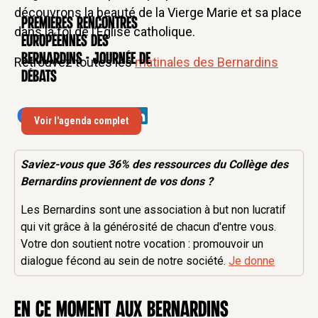
découvrons la beauté de la Vierge Marie et sa place
Premières rencontres
CONFÉRENCE
dans la foi de l’Église catholique.
européennes des
Bernardins - Journée de
Retrouvez toutes les
matinales des Bernardins
débats
Voir l'agenda complet
Saviez-vous que 36% des
ressources
du Collège des
Bernardins proviennent de vos dons ?
Les Bernardins sont une association à but non lucratif
qui vit grâce à la générosité de chacun d'entre vous.
Votre don soutient notre vocation : promouvoir un
dialogue fécond au sein de notre société.
Je donne
en ce moment aux Bernardins