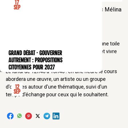
17
Sep
La pause déjeuner des Bernardins avec Mélina
de Courcy
(Anciennement "Une heure, une oeuvre")
Chaque mois, une heure de pause devant une toile
de maître, pour la regarder, la comprendre et vivre
GRAND DÉBAT - Gouverner
CONFÉRENCE
grâce à elle une expérience spirituelle.
autrement : propositions
citoyennes pour 2027
Le lundi de 12h45 à 13h45 : en une heure le cours
abordera une œuvre, un artiste ou un groupe
d'œuvres autour d'une thématique, suivi d'un
12
Sep
temps d'échange pour ceux qui le souhaitent.