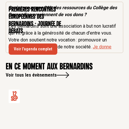
Saviez-vous que 36% des
ressources
du Collège des
Premières rencontres
CONFÉRENCE
Bernardins proviennent de vos dons ?
européennes des
Bernardins - Journée de
Les Bernardins sont une association à but non lucratif
débats
qui vit grâce à la générosité de chacun d'entre vous.
Votre don soutient notre vocation : promouvoir un
dialogue fécond au sein de notre société.
Je donne
Voir l'agenda complet
en ce moment aux Bernardins
Voir tous les évènements
12
Sep