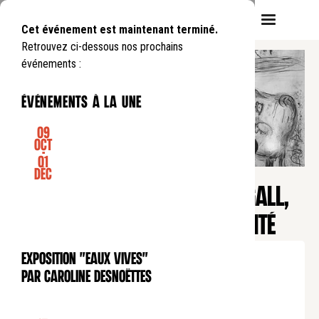
Cet événement est maintenant terminé.
Retrouvez ci-dessous nos prochains
événements :
événements à la une
09
Oct
-
01
CONFÉRENCE
Déc
Pause déjeuner
LES AUTOPORTRAITS DE CHAGALL,
ENFANT CHÉRI DE LA MODERNITÉ
Lundi
9
10
.
de
12:45
à
13:45
Exposition "Eaux Vives"
EXPOSITION
Tarif normal : 10€
par Caroline Desnoëttes
Tarif réduit : 5€