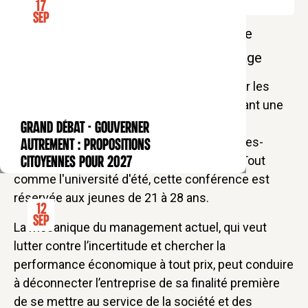
17
Sep
Soirée Acteurs d’Avenir en présence de
Benoît de Ruffray, PDG du groupe Eiffage
Acteurs d'Avenir
a pour ambition de former les
dirigeants chrétiens de demain en organisant une
université d'été. Pour ponctuer l'année,
GRAND DÉBAT - Gouverner
CONFÉRENCE
l'association propose également des soirées-
autrement : propositions
conférences au
Collège des Bernardins
. Tout
citoyennes pour 2027
comme l'université d'été, cette conférence est
réservée aux jeunes de 21 à 28 ans.
12
Sep
La mécanique du management actuel, qui veut
lutter contre l’incertitude et chercher la
performance économique à tout prix, peut conduire
à déconnecter l’entreprise de sa finalité première
de se mettre au service de la société et des