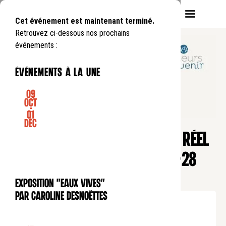
Cet événement est maintenant terminé.
Retrouvez ci-dessous nos prochains
événements :
événements à la une
09
Oct
-
01
CONFÉRENCE
Déc
L'ENTREPRISE AU SERVICE DU RÉEL
AVEC BENOÎT DE RUFFRAY (21-28
ANS)
Exposition "Eaux Vives"
EXPOSITION
par Caroline Desnoëttes
Lundi
2
12
.
de
19:30
à
22:00
Tarif unique : 12 euros