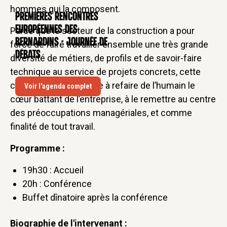
hommes qui la composent.
Premières rencontres
CONFÉRENCE
européennes des
Parce que le secteur de la construction a pour
Bernardins - Journée de
force de faire travailler ensemble une très grande
débats
diversité de métiers, de profils et de savoir-faire
technique au service de projets concrets, cette
conférence nous invite à refaire de l’humain le
Voir l'agenda complet
cœur battant de l’entreprise, à le remettre au centre
des préoccupations managériales, et comme
finalité de tout travail.
Programme :
19h30 : Accueil
20h : Conférence
Buffet dînatoire après la conférence
Biographie de l'intervenant :