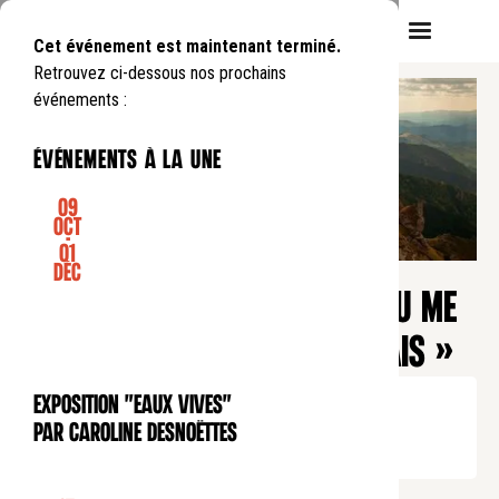
Cet événement est maintenant terminé.
Retrouvez ci-dessous nos prochains
événements :
événements à la une
09
Oct
-
01
CONFÉRENCE
Déc
Heure du soir
LECTURE DU PSAUME 138 « TU ME
SCRUTES, SEIGNEUR, ET TU SAIS »
Mercredi
22
01
.
de
19:30
à
19:30
Exposition "Eaux Vives"
EXPOSITION
Tarif normal : 10 euros
par Caroline Desnoëttes
Tarif réduit : 5 euros