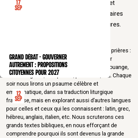
Rejoignez-nous pour lire les psaumes et
17
Sep
découvrir comment ces prières millénaires
ont su traverser les siècles et les cultures.
Au cœur de la Bible se trouve un recueil de prières :
GRAND DÉBAT - Gouverner
le livre du psautier, 150 prières rédigées sur
CONFÉRENCE
autrement : propositions
plusieurs siècles et aux styles multiples : louange,
citoyennes pour 2027
action de grâce, complainte, pénitence, etc. Chaque
soir nous lirons un psaume célèbre et
emblématique, dans sa traduction liturgique
12
Sep
française, mais en explorant aussi d’autres langues
pour celles et ceux qui les connaissent : latin, grec,
hébreu, anglais, italien, etc. Nous scruterons ces
grands textes bibliques, en nous efforçant de
comprendre pourquoi ils sont devenus la grande