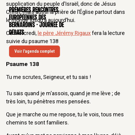
supplication du peuple d’Israël, donc de Jésus
Premières rencontres
CONFÉRENCE
Christ, mais aussi la prière de l’Église partout dans
européennes des
le monde jusqu’à aujourd’hui.
Bernardins - Journée de
débats
Ce mercredi,
le père Jérémy Rigaux
fera la lecture
suivie du psaume 138
Voir l'agenda complet
Psaume 138
Tu me scrutes, Seigneur, et tu sais !
Tu sais quand je m'assois, quand je me lève ; de
très loin, tu pénètres mes pensées.
Que je marche ou me repose, tu le vois, tous mes
chemins te sont familiers.