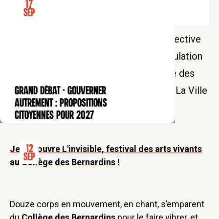
17
Sep
Venez découvrir une composition collective
dansée et chantée a capella en déambulation
dans les différents espaces du Collège des
Bernardins, interprétée par le collectif La Ville
GRAND DÉBAT - Gouverner
CONFÉRENCE
autrement : propositions
en Feu.
citoyennes pour 2027
12
Je découvre L'invisible, festival des arts vivants
Sep
au Collège des Bernardins !
Douze corps en mouvement, en chant, s’emparent
du
Collège des Bernardins
pour le faire vibrer, et