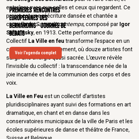
entraîner avec eux celles et ceux qui regardent. Ce
Premières rencontres
CONFÉRENCE
projet est une réécriture dansée et chantée a
européennes des
cappella du
Sacre du printemps
, composé par
Igor
Bernardins - Journée de
Stravinsky
, en 1913. Cette performance du
débats
Collectif
La Ville en feu
transforme l’espace en un
corps choral en mouvement, où douze artistes font
Voir l'agenda complet
surgir une énergie quasi sacrée. L’œuvre révèle
l’invisible du collectif : la transcendance née de la
joie incarnée et de la communion des corps et des
voix.
La Ville en Feu
est un collectif d’artistes
pluridisciplinaires ayant suivi des formations en art
dramatique, en chant et en danse dans les
conservatoires municipaux de la ville de Paris et les
écoles supérieures de danse et théâtre de France,
Suisse et Belgique.