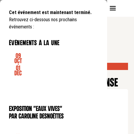
Cet événement est maintenant terminé.
Retrouvez ci-dessous nos prochains
événements :
événements à la une
09
Oct
-
COMPLET
01
SPECTACLE VIVANT
Déc
Festival L'Invisible
LE SACRE - SPECTACLE DE DANSE
Dimanche
22
03
.
de
15:30
à
16:30
Tarif plein : 20€
Exposition "Eaux Vives"
Tarif réduit : 10€
EXPOSITION
par Caroline Desnoëttes
Tarif soutien : 40€