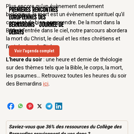
Plus encore qu’un évènement seulement
Premières rencontres
CONFÉRENCE
biologique, la mort est un évènement spirituel qu’il
européennes des
convient de bien comprendre. De la mort dans la
Bernardins - Journée de
Bible à l’entrée dans le ciel, notre parcours abordera
débats
la mort du Christ, le deuil et les rites chrétiens et
l’entrée dans le Ciel.
Voir l'agenda complet
L'heure du soir
: une heure et demie de théologie
sur des thèmes tels que la Bible, le corps, la mort,
les psaumes... Retrouvez toutes les heures du soir
des Bernardins
ici
.
Saviez-vous que 36% des
ressources
du Collège des
Bernardins proviennent de vos dons ?