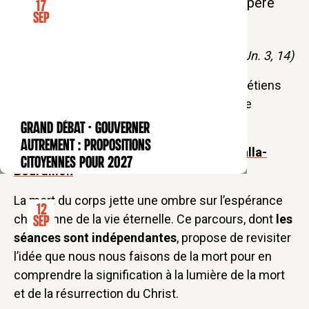
L'heure du soir des Bernardins avec le père
17
Sep
Laurent Stalla-Bourdillon.
« Celui qui aime a déjà vaincu la mort. » (1 Jn. 3, 14)
Cette séance propose l'étude des rites chrétiens
autour de la mort, et la confrontation à notre
finitude.
GRAND DÉBAT - Gouverner
CONFÉRENCE
autrement : propositions
Un parcours proposé par le
P. Laurent Stalla-
citoyennes pour 2027
Bourdillon
La mort du corps jette une ombre sur l’espérance
12
chrétienne de la vie éternelle. Ce parcours, dont
les
Sep
séances sont indépendantes
, propose de revisiter
l’idée que nous nous faisons de la mort pour en
comprendre la signification à la lumière de la mort
et de la résurrection du Christ.