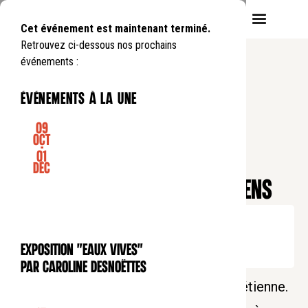
Cet événement est maintenant terminé.
Retrouvez ci-dessous nos prochains
événements :
événements à la une
09
Oct
-
01
CONFÉRENCE
Déc
Heure du soir
LE DEUIL ET LES RITES CHRÉTIENS
Mardi
8
04
.
de
19:30
à
21:00
Tarif normal : 10€
Exposition "Eaux Vives"
Tarif réduit : 5€
EXPOSITION
par Caroline Desnoëttes
La mort en question : L’espérance chrétienne.