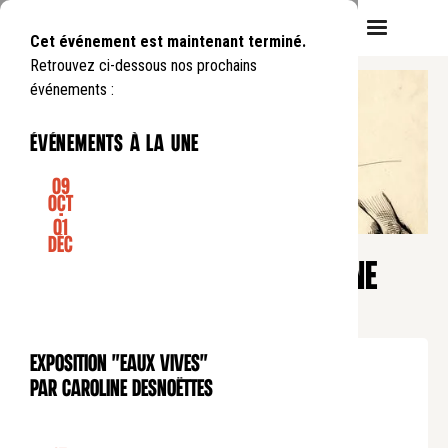
Cet événement est maintenant terminé.
Retrouvez ci-dessous nos prochains
événements :
événements à la une
09
Oct
-
01
CONFÉRENCE
Déc
Heure du soir
LE CORPS DANS LA BIBLE : UNE
PROMESSE
Mardi
19
11
.
de
19:30
à
21:00
Exposition "Eaux Vives"
EXPOSITION
Tarif normal : 10€
par Caroline Desnoëttes
Tarif réduit : 5€