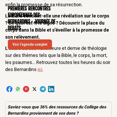
enfin la promesse de sa résurrection.
Premières rencontres
CONFÉRENCE
européennes des
La Bible contient-elle une révélation sur le corps
Bernardins - Journée de
? De quoi est-il le signe ? Découvrir la place du
débats
corps dans la Bible et s’éveiller à la promesse de
son relèvement.
Voir l'agenda complet
L'heure du soir
: une heure et demie de théologie
sur des thèmes tels que la Bible, le corps, la mort,
les psaumes... Retrouvez toutes les heures du soir
des Bernardins
ici
.
Saviez-vous que 36% des
ressources
du Collège des
Bernardins proviennent de vos dons ?