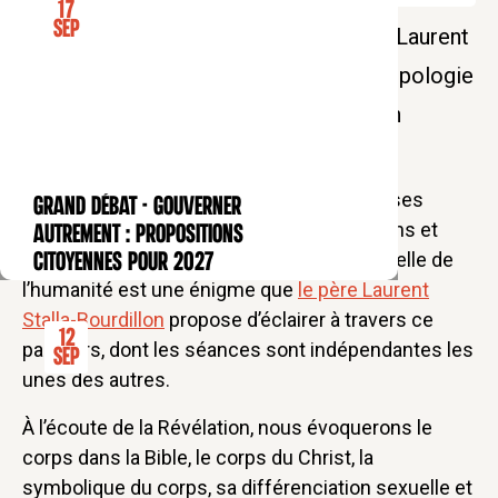
17
Sep
L'heure du soir des Bernardins avec P. Laurent
Stalla-Bourdillon : un parcours d'anthropologie
spirituelle pour éclairer le corps et son
mystère.
Notre époque est habitée par de nombreuses
GRAND DÉBAT - Gouverner
CONFÉRENCE
questions sur le corps, objet d’interrogations et
autrement : propositions
souvent d’inquiétudes. La condition corporelle de
citoyennes pour 2027
l’humanité est une énigme que
le père Laurent
Stalla-Bourdillon
propose d’éclairer à travers ce
12
parcours, dont les séances sont indépendantes les
Sep
unes des autres.
À l’écoute de la Révélation, nous évoquerons le
corps dans la Bible, le corps du Christ, la
symbolique du corps, sa différenciation sexuelle et