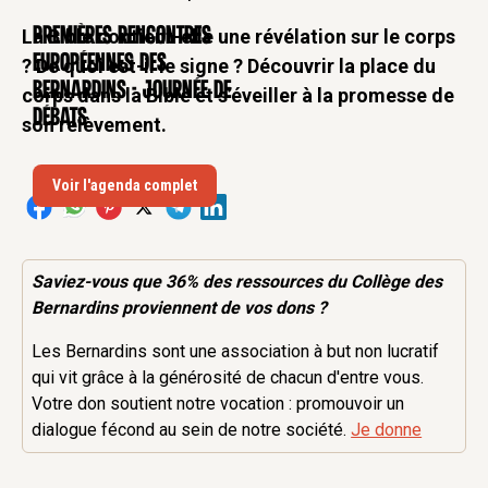
Premières rencontres
La Bible contient-elle une révélation sur le corps
CONFÉRENCE
européennes des
? De quoi est-il le signe ? Découvrir la place du
Bernardins - Journée de
corps dans la Bible et s’éveiller à la promesse de
débats
son relèvement.
Voir l'agenda complet
Saviez-vous que 36% des
ressources
du Collège des
Bernardins proviennent de vos dons ?
Les Bernardins sont une association à but non lucratif
qui vit grâce à la générosité de chacun d'entre vous.
Votre don soutient notre vocation : promouvoir un
dialogue fécond au sein de notre société.
Je donne