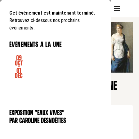
Cet événement est maintenant terminé.
Retrouvez ci-dessous nos prochains
événements :
événements à la une
09
Oct
-
01
CONFÉRENCE
Déc
Heure du soir
LE CORPS DANS LA BIBLE : UNE
PROMESSE
Mardi
7
11
.
de
19:30
à
21:00
Exposition "Eaux Vives"
EXPOSITION
Tarif normal : 10€
par Caroline Desnoëttes
Tarif réduit : 5€