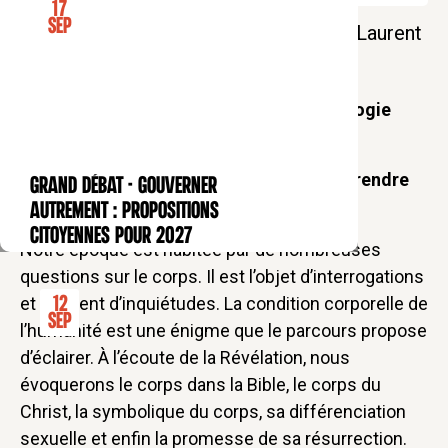
17
Sep
L'heure du soir des Bernardins avec P. Laurent
Stalla-Bourdillon
Le corps et son mystère – Une anthropologie
spirituelle
Découvrir notre nature humaine et comprendre
GRAND DÉBAT - Gouverner
CONFÉRENCE
notre corps sexué
autrement : propositions
citoyennes pour 2027
Notre époque est habitée par de nombreuses
questions sur le corps. Il est l’objet d’interrogations
et souvent d’inquiétudes. La condition corporelle de
12
Sep
l’humanité est une énigme que le parcours propose
d’éclairer. À l’écoute de la Révélation, nous
évoquerons le corps dans la Bible, le corps du
Christ, la symbolique du corps, sa différenciation
sexuelle et enfin la promesse de sa résurrection.