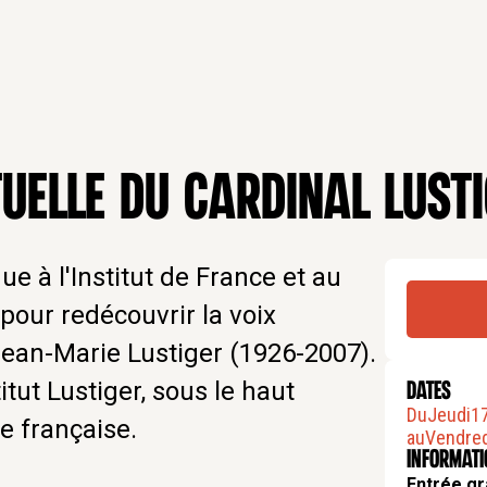
TUELLE DU CARDINAL LUST
e à l'Institut de France et au
pour redécouvrir la voix
 Jean-Marie Lustiger (1926-2007).
itut Lustiger, sous le haut
DATES
Du
Jeudi
1
e française.
au
Vendred
Informat
Entrée gr