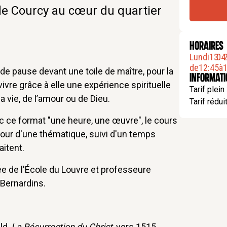
de Courcy au cœur du quartier
HORAIRES
Lundi
13
.
04
.
de
12:45
à
1
e pause devant une toile de maître, pour la
Informat
vivre grâce à elle une expérience spirituelle
Tarif plein
a vie, de l’amour ou de Dieu.
Tarif réduit
c ce format "une heure, une œuvre", le cours
utour d'une thématique, suivi d'un temps
itent.
ée de l'École du Louvre et professeure
 Bernardins.
ld,
La Résurrection du Christ
, vers 1515