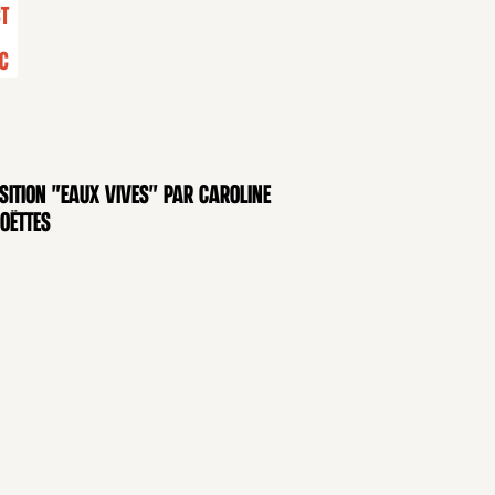
t
c
sition "Eaux Vives" par Caroline
OSITION
oëttes