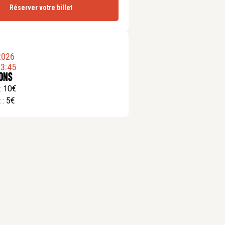
Réserver votre billet
2026
3:45
ions
 : 10€
 : 5€