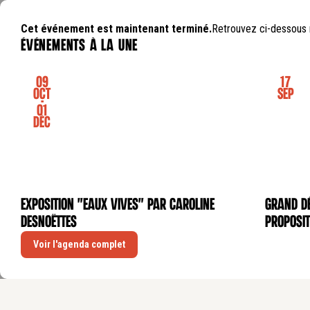
Cet événement est maintenant terminé.
Retrouvez ci-dessous 
événements à la une
09
17
Oct
Sep
-
01
Déc
Exposition "Eaux Vives" par Caroline
GRAND DÉ
EXPOSITION
CONFÉRE
Desnoëttes
proposit
Voir l'agenda complet