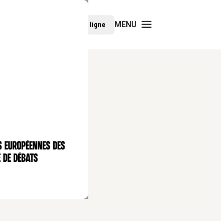
MENU
Faire un don
Cours en ligne
s européennes des
 de débats