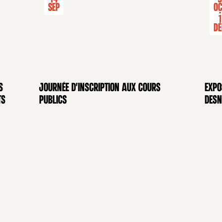
Sep
Oc
-
1
Dé
s
Journée d'inscription aux cours
Expo
CONFÉRENCE
EXP
ts
publics
Desn